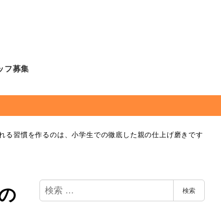
ッフ募集
れる習慣を作るのは、小学生での徹底した親の仕上げ磨きです
検
の
検索
索