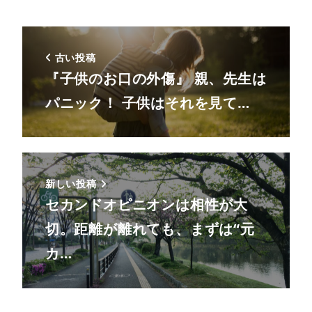
古い投稿
『子供のお口の外傷』 親、先生は
パニック！ 子供はそれを見て…
新しい投稿
セカンドオピニオンは相性が大
切。距離が離れても、まずは“元
カ…